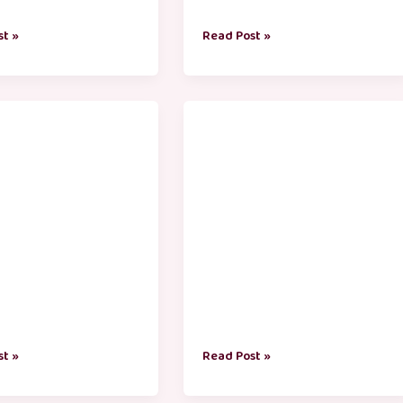
st »
Read Post »
ரை
தன்னம்பிக்கை
்
குட்டி
கதைகள்
st »
Read Post »