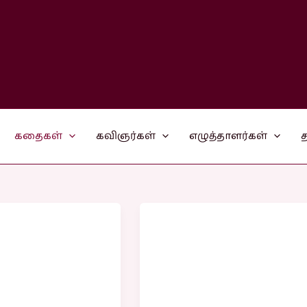
கதைகள்
கவிஞர்கள்
எழுத்தாளர்கள்
த
உண்மை
சுவை
கதைகள்
்