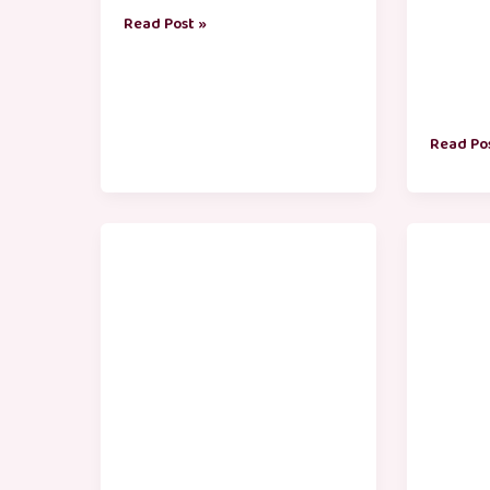
Read Post »
Read Po
கற்பனை
குட்டி
கதைகள்
சிரிப்பு
கதைகள