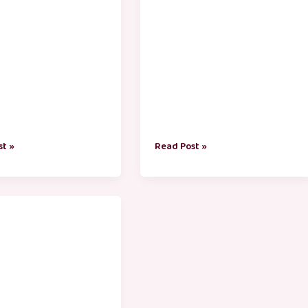
st »
Read Post »
தைகள்
்