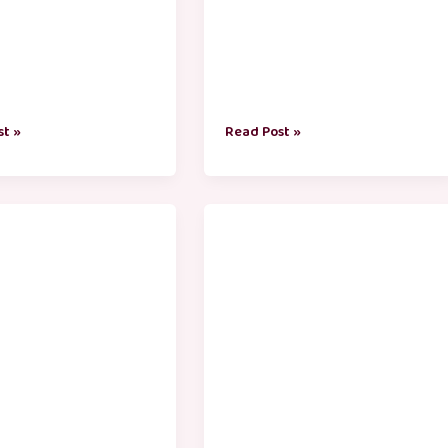
st »
Read Post »
கதைகள்
பேய்
்
கதைகள்