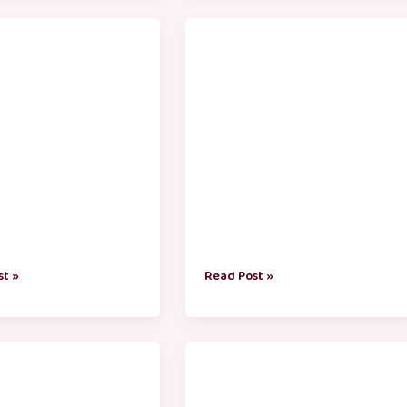
முள்ள
குட்டி
கதைகள்
்
சிங்கம்
st »
Read Post »
சிறுவர்
கதைகள்
்