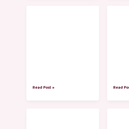
தூக்கம்
அர்த்த
வரும்
குட்டி
கதைகள்
கதைகள
Read Post »
Read Po
ஆடு
பூனை
குட்டி
குட்டி
கதைகள்
கதைகள