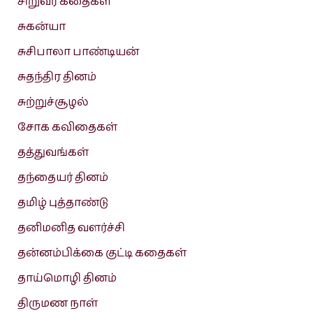
சிறுவர் கதைகள்
சுகன்யா
சுசிபாலா பாண்டியன்
சுதந்திர தினம்
சுற்றுச்சூழல்
சோக கவிதைகள்
தத்துவங்கள்
தந்தையர் தினம்
தமிழ் புத்தாண்டு
தனிமனித வளர்ச்சி
தன்னம்பிக்கை குட்டி கதைகள்
தாய்மொழி தினம்
திருமண நாள்