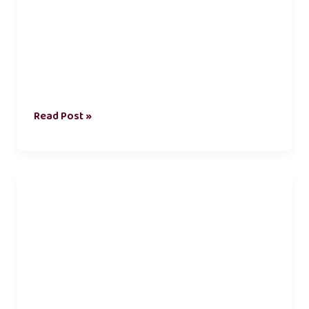
Read Post »
self
motivation
in
tamil