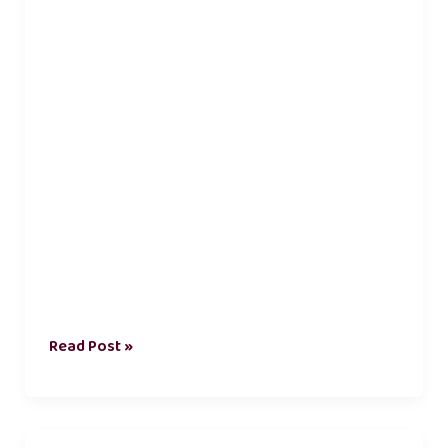
in
tamil
Read Post »
உடல்