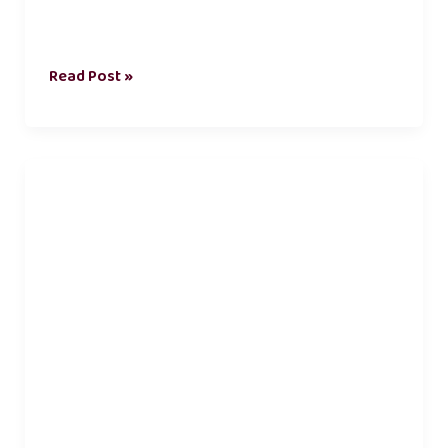
Read Post »
சமூக
ஊடகம்