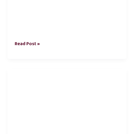
Read Post »
article
in
tamil