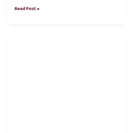
Read Post »
love
in
tamil