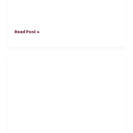
Read Post »
சமூக
பொறுப்புணர்வு