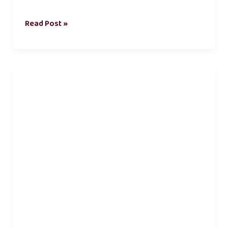
Read Post »
சமூக
ஊடகங்களின்
தாக்கம்
கட்டுரை