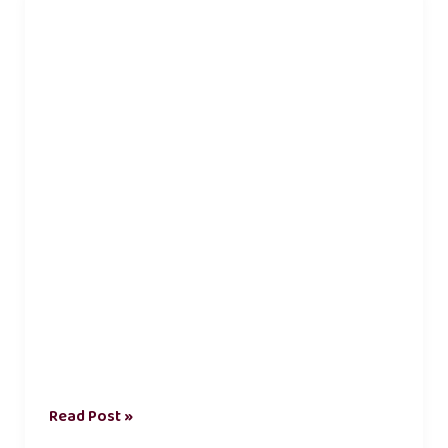
சூடு
2
நிமிடத்தில்
குறைக்க
சித்தர்
கூறிய
வழிகள்
Read Post »