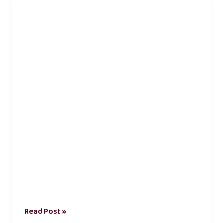
சமூக
உளவியல்
Read Post »