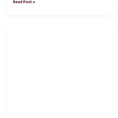
Read Post »
long
distance
relationship
kavithai