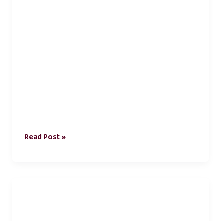
Read Post »
positive
good
morning