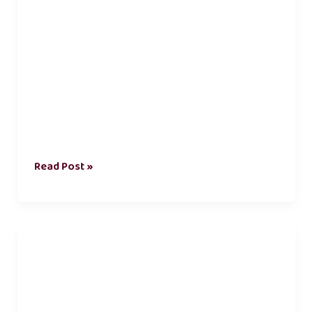
Read Post »
இந்திய
அஞ்சல்
துறை