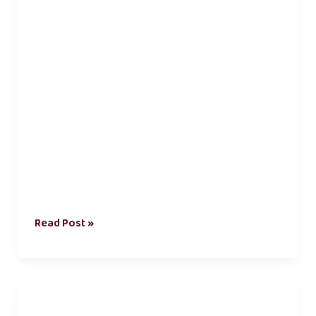
Read Post »
பிறருக்கு
உதவி