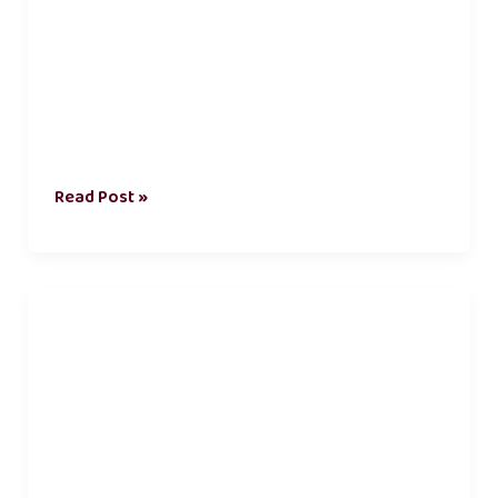
Read Post »
மன
ஆரோக்கியம்
கட்டுரை