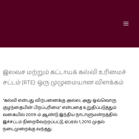
Skip
to
content
இலவச மற்றும் கட்டாயக் கல்வி உரிமைச்
சட்டம் (RTE): ஒரு முழுமையான விளக்கம்
“கல்வி என்பது விற்பனைக்கு அல்ல; அது ஒவ்வொரு
குழந்தையின் பிறப்புரிமை” என்பதை உறுதிப்படுத்தும்
வகையில் 2009-ம் ஆண்டு இந்திய நாடாளுமன்றத்தில்
இச்சட்டம் நிறைவேற்றப்பட்டு, ஏப்ரல் 1, 2010 முதல்
நடைமுறைக்கு வந்தது.