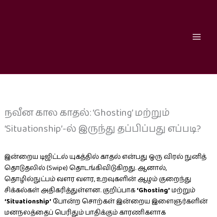
Skip
to
content
நவீன கால காதல்: ‘Ghosting’ மற்றும்
‘Situationship’-ல் இருந்து தப்பிப்பது எப்படி?
இன்றைய டிஜிட்டல் யுகத்தில் காதல் என்பது ஒரு விரல் நுனித்
தொடுதலில் (Swipe) தொடங்கிவிடுகிறது. ஆனால்,
தொழில்நுட்பம் வளர வளர, உறவுகளின் ஆழம் குறைந்து
சிக்கல்கள் அதிகரித்துள்ளன. குறிப்பாக
‘Ghosting’
மற்றும்
‘Situationship’
போன்ற சொற்கள் இன்றைய இளைஞர்களின்
மனநலத்தைப் பெரிதும் பாதிக்கும் காரணிகளாக