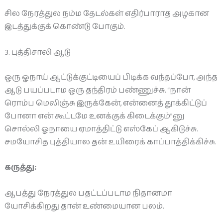
சில நேரத்துல நம்ம தேடல்கள் எதிர்பாராத அழகான
இடத்துக்குக் கொண்டு போகும்.
3. புத்திசாலி ஆடு
ஒரு ஓநாய் ஆட்டுக்குட்டியைப் பிடிக்க வந்தப்போ, அந்த
ஆடு பயப்படாம ஒரு தந்திரம் பண்ணுச்சு. “நான்
ரொம்ப மெலிஞ்சு இருக்கேன், என்னைத் தூக்கிட்டுப்
போனா என் கூட்டமே உனக்குக் கிடைக்கும்”னு
சொல்லி ஓநாயை ஏமாத்திட்டு எஸ்கேப் ஆகிடுச்சு.
சமயோசித புத்தியால தன் உயிரைக் காப்பாத்திக்கிச்சு.
கருத்து:
ஆபத்து நேரத்துல பதட்டப்படாம நிதானமா
யோசிக்கிறது தான் உண்மையான பலம்.