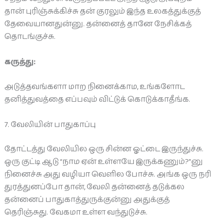
தான் புரிஞ்சுக்கிச்சு தன் குரலும் இந்த உலகத்துக்குத்
தேவையானதுன்னு. தன்னைத் தானே நேசிக்கத்
தொடங்குச்சு.
கருத்து:
அடுத்தவங்களா மாற நினைக்காம, உங்களோட
தனித்துவத்தை எப்பவும் விட்டுக் கொடுக்காதீங்க.
7. வேலியின் பாதுகாப்பு
தோட்டத்து வேலியில ஒரு சின்ன ஓட்டை இருந்துச்சு.
ஒரு குட்டி ஆடு “நாம ஏன் உள்ளயே இருக்கணும்?”னு
நினைச்சு அது வழியா வெளில போச்சு. அங்க ஒரு நரி
துரத்துனப்போ தான், வேலி தன்னைத் தடுக்கல
தன்னைப் பாதுகாத்துருக்குன்னு அதுக்குத்
தெரிஞ்சுது. வேகமா உள்ள வந்துடுச்சு.