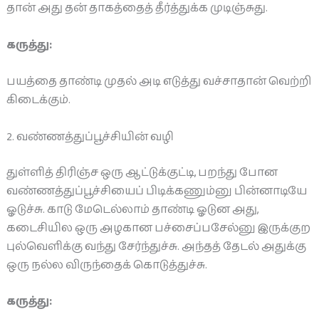
தான் அது தன் தாகத்தைத் தீர்த்துக்க முடிஞ்சுது.
கருத்து:
பயத்தை தாண்டி முதல் அடி எடுத்து வச்சாதான் வெற்றி
கிடைக்கும்.
2. வண்ணத்துப்பூச்சியின் வழி
துள்ளித் திரிஞ்ச ஒரு ஆட்டுக்குட்டி, பறந்து போன
வண்ணத்துப்பூச்சியைப் பிடிக்கணும்னு பின்னாடியே
ஓடுச்சு. காடு மேடெல்லாம் தாண்டி ஓடுன அது,
கடைசியில ஒரு அழகான பச்சைப்பசேல்னு இருக்குற
புல்வெளிக்கு வந்து சேர்ந்துச்சு. அந்தத் தேடல் அதுக்கு
ஒரு நல்ல விருந்தைக் கொடுத்துச்சு.
கருத்து: