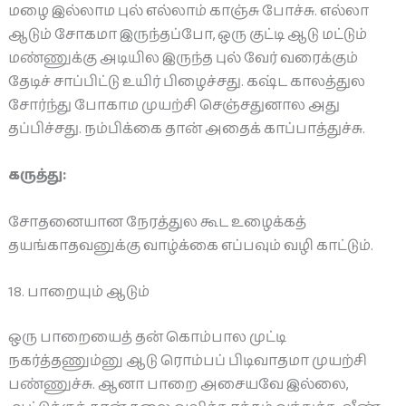
மழை இல்லாம புல் எல்லாம் காஞ்சு போச்சு. எல்லா
ஆடும் சோகமா இருந்தப்போ, ஒரு குட்டி ஆடு மட்டும்
மண்ணுக்கு அடியில இருந்த புல் வேர் வரைக்கும்
தேடிச் சாப்பிட்டு உயிர் பிழைச்சது. கஷ்ட காலத்துல
சோர்ந்து போகாம முயற்சி செஞ்சதுனால அது
தப்பிச்சது. நம்பிக்கை தான் அதைக் காப்பாத்துச்சு.
கருத்து:
சோதனையான நேரத்துல கூட உழைக்கத்
தயங்காதவனுக்கு வாழ்க்கை எப்பவும் வழி காட்டும்.
18. பாறையும் ஆடும்
ஒரு பாறையைத் தன் கொம்பால முட்டி
நகர்த்தணும்னு ஆடு ரொம்பப் பிடிவாதமா முயற்சி
பண்ணுச்சு. ஆனா பாறை அசையவே இல்லை,