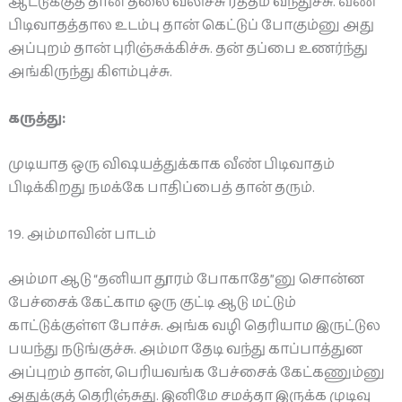
ஆட்டுக்குத் தான் தலை வலிச்சு ரத்தம் வந்துச்சு. வீண்
பிடிவாதத்தால உடம்பு தான் கெட்டுப் போகும்னு அது
அப்புறம் தான் புரிஞ்சுக்கிச்சு. தன் தப்பை உணர்ந்து
அங்கிருந்து கிளம்புச்சு.
கருத்து:
முடியாத ஒரு விஷயத்துக்காக வீண் பிடிவாதம்
பிடிக்கிறது நமக்கே பாதிப்பைத் தான் தரும்.
19. அம்மாவின் பாடம்
அம்மா ஆடு “தனியா தூரம் போகாதே”னு சொன்ன
பேச்சைக் கேட்காம ஒரு குட்டி ஆடு மட்டும்
காட்டுக்குள்ள போச்சு. அங்க வழி தெரியாம இருட்டுல
பயந்து நடுங்குச்சு. அம்மா தேடி வந்து காப்பாத்துன
அப்புறம் தான், பெரியவங்க பேச்சைக் கேட்கணும்னு
அதுக்குத் தெரிஞ்சுது. இனிமே சமத்தா இருக்க முடிவு