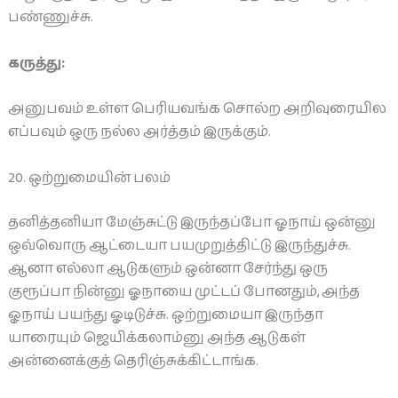
பண்ணுச்சு.
கருத்து:
அனுபவம் உள்ள பெரியவங்க சொல்ற அறிவுரையில
எப்பவும் ஒரு நல்ல அர்த்தம் இருக்கும்.
20. ஒற்றுமையின் பலம்
தனித்தனியா மேஞ்சுட்டு இருந்தப்போ ஓநாய் ஒன்னு
ஒவ்வொரு ஆட்டையா பயமுறுத்திட்டு இருந்துச்சு.
ஆனா எல்லா ஆடுகளும் ஒன்னா சேர்ந்து ஒரு
குரூப்பா நின்னு ஓநாயை முட்டப் போனதும், அந்த
ஓநாய் பயந்து ஓடிடுச்சு. ஒற்றுமையா இருந்தா
யாரையும் ஜெயிக்கலாம்னு அந்த ஆடுகள்
அன்னைக்குத் தெரிஞ்சுக்கிட்டாங்க.