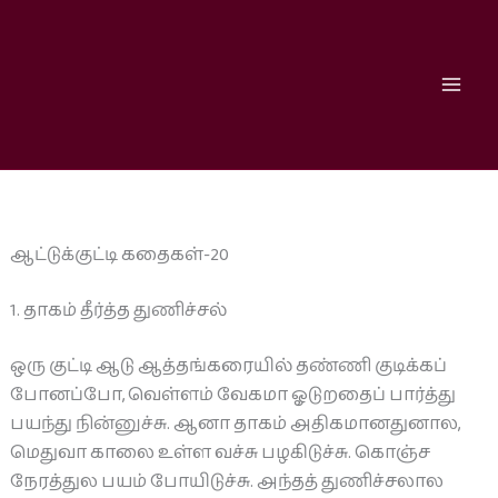
Skip
to
content
ஆட்டுக்குட்டி கதைகள்-20
1. தாகம் தீர்த்த துணிச்சல்
ஒரு குட்டி ஆடு ஆத்தங்கரையில் தண்ணி குடிக்கப்
போனப்போ, வெள்ளம் வேகமா ஓடுறதைப் பார்த்து
பயந்து நின்னுச்சு. ஆனா தாகம் அதிகமானதுனால,
மெதுவா காலை உள்ள வச்சு பழகிடுச்சு. கொஞ்ச
நேரத்துல பயம் போயிடுச்சு. அந்தத் துணிச்சலால