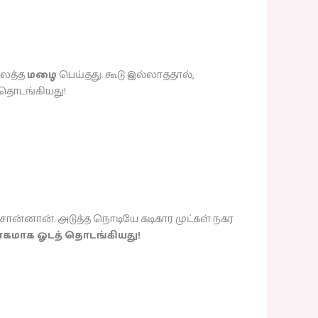
பலத்த
மழை
பெய்தது. கூடு இல்லாததால்,
 தொடங்கியது!
 சொன்னான். அடுத்த நொடியே கடிகார முட்கள் நகர
ாகமாக ஓடத் தொடங்கியது!