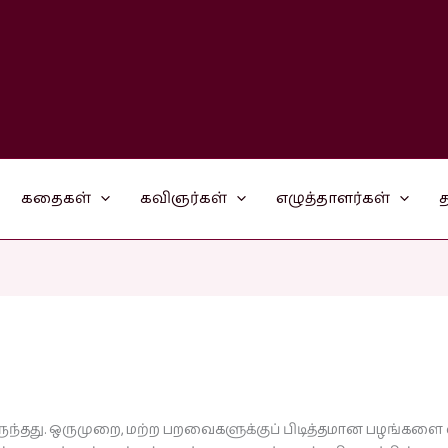
கதைகள்
கவிஞர்கள்
எழுத்தாளர்கள்
த
்தது. ஒருமுறை, மற்ற பறவைகளுக்குப் பிடித்தமான பழங்களை எட