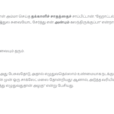
ுநாள் அம்மா செய்த
தக்காளிச் சாதத்தைச்
சாப்பிட்டான். “ஹோட்டல
 “இதுல சுவையோட சேர்த்து என்
அன்பும்
கலந்திருக்குப்பா” என்றா
ையும் தரும்.
. அது பேசுவதோடு, அதால் எழுதுவதெல்லாம் உண்மையாக நடக்கும
முன் ஒரு சாக்லேட் மலை தோன்றியது! ஆனால், அடுத்த வரியில் “எல
து எழுதுவதுதான் அழகு!” என்று பேசியது.