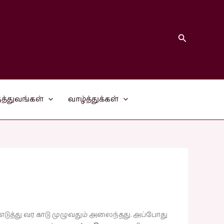
Search
த்துவங்கள்
வாழ்த்துக்கள்
ுத்து வர காடு முழுவதும் அலைந்தது. அப்போது