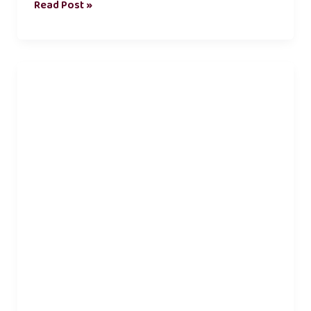
Read Post »
feeling
kadhal
kavithai