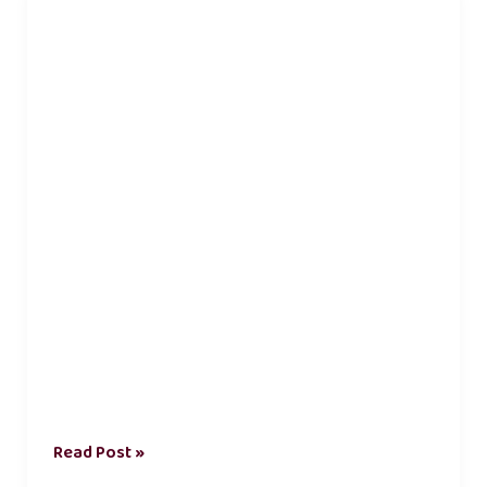
kavithai
in
tamil
Read Post »