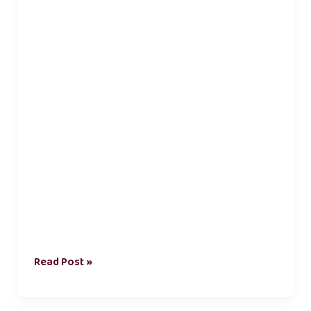
relationship
kavithai
Read Post »