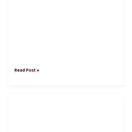
Read Post »
மனதை
கவரும்
காதல்
கவிதைகள்