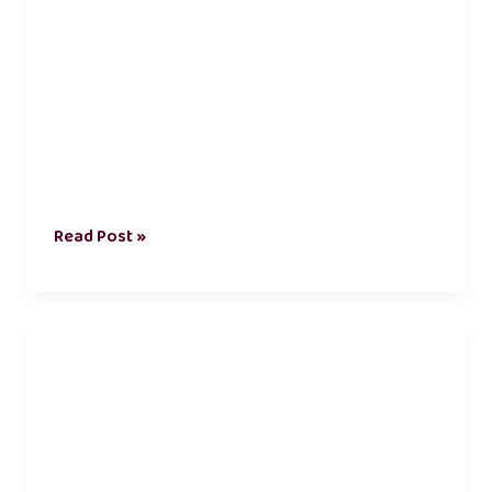
Read Post »
romantic
kadhal
kavithai