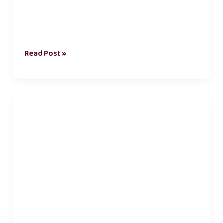
Read Post »
husband
love
kavithai
tamil