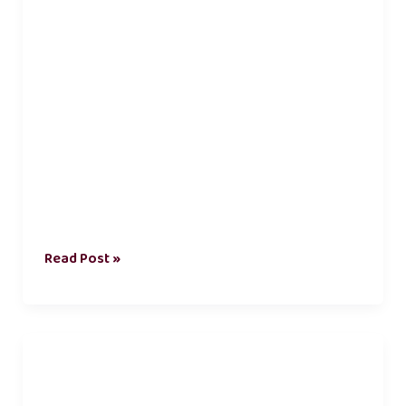
Read Post »
kadhal
kavithai
tamil