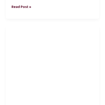
Read Post »
இரவின்
காதல்
கவிதை