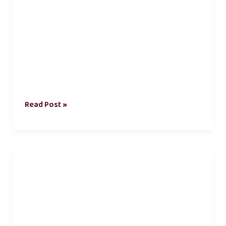
Read Post »
romantic
kadhal
kavithai
tamil