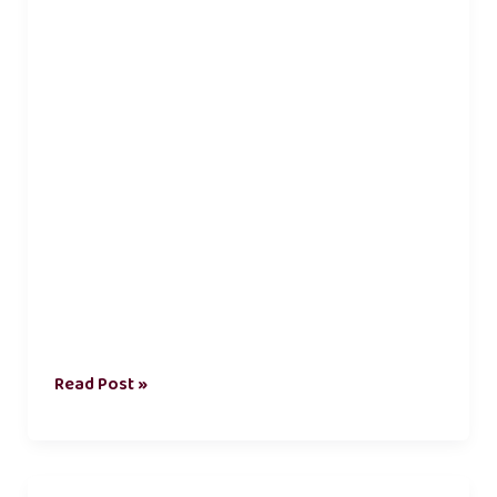
lyrics
Read Post »
kadhal