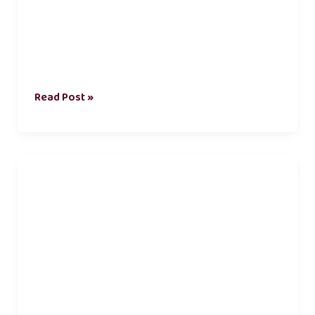
Read Post »
tamil
love
kavithai