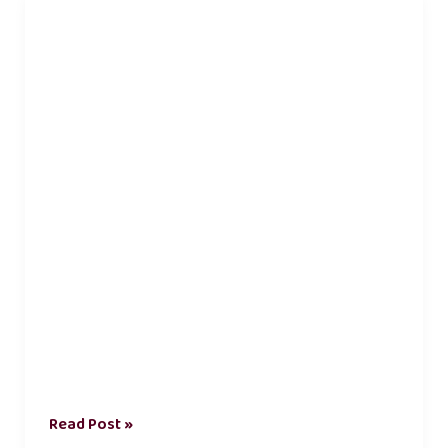
நீ
வேண்டும்
காதல்
கவிதை
Read Post »