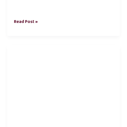
Read Post »
tamil
love
kavithai
quotes