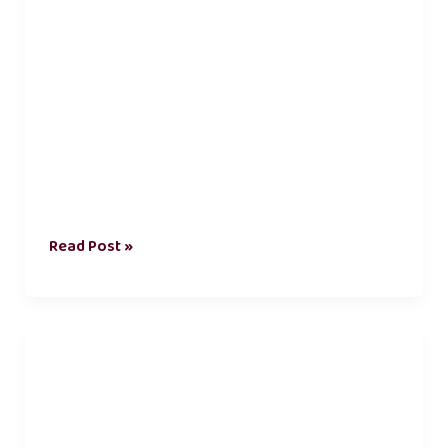
Read Post »
என்னவன்
கணவன்
மனைவி
கவிதை