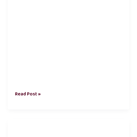
Read Post »
long
distance