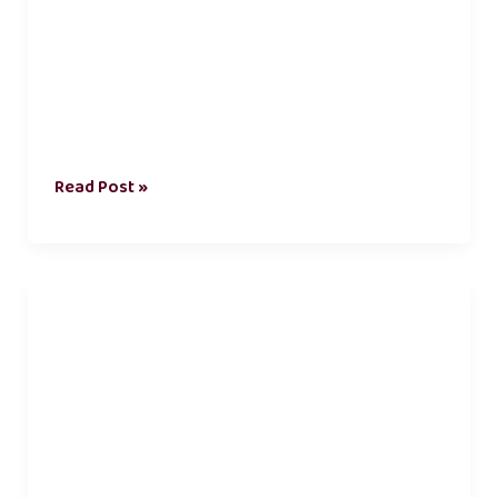
Read Post »
தமிழ்
காதல்
கவிதைகள்