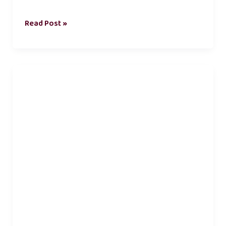
Read Post »
love
kavithai
in
tamil