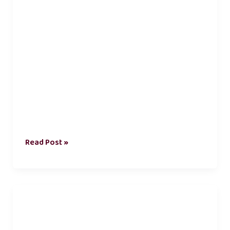
Read Post »
kadhal
kavithai
tamil