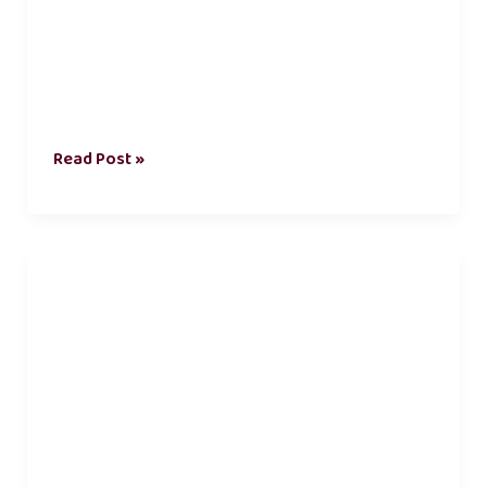
Read Post »
கண்
மை
கவிதை