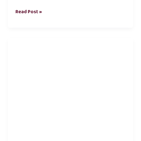
Read Post »
tamil
love
poems