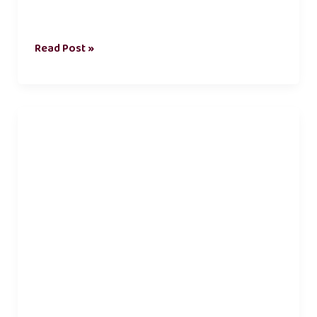
Read Post »
heart
touching
tamil
love
kavithai