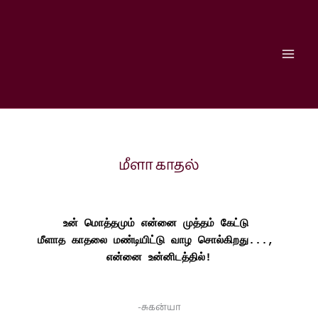
Skip
to
content
மீளா காதல்
உன் மொத்தமும் என்னை முத்தம் கேட்டு 
மீளாத காதலை மண்டியிட்டு வாழ சொல்கிறது..., 
என்னை உன்னிடத்தில்!
-சுகன்யா