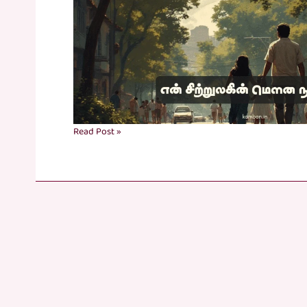
tamil
Read Post »