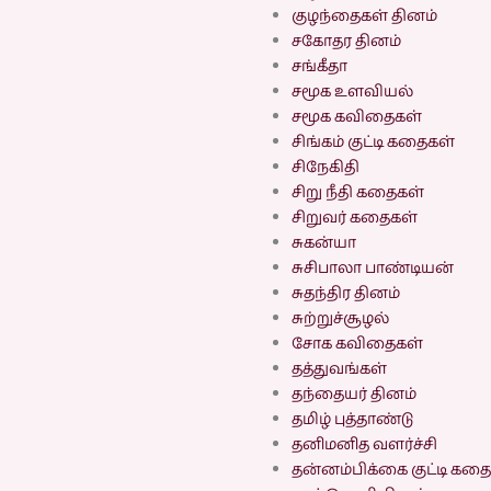
குழந்தைகள் தினம்
சகோதர தினம்
சங்கீதா
சமூக உளவியல்
சமூக கவிதைகள்
சிங்கம் குட்டி கதைகள்
சிநேகிதி
சிறு நீதி கதைகள்
சிறுவர் கதைகள்
சுகன்யா
சுசிபாலா பாண்டியன்
சுதந்திர தினம்
சுற்றுச்சூழல்
சோக கவிதைகள்
தத்துவங்கள்
தந்தையர் தினம்
தமிழ் புத்தாண்டு
தனிமனித வளர்ச்சி
தன்னம்பிக்கை குட்டி கத