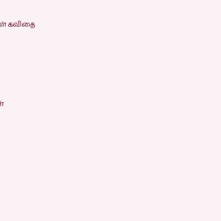
கள் கவிதை
்