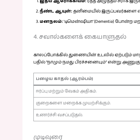
இதய ஆரோக்கியம்:
ரத்த அழுத்தம் சீராக இருக்
நீண்ட ஆயுள்:
தனிமையில் இருப்பவர்களை விட
மனநலம்:
‘டிமென்ஷியா’ (Dementia) போன்ற ம
4. சவால்களைக் கையாளுதல்
காலப்போக்கில் துணையின் உடலில் ஏற்படும் மாற
பதில் “நாமும் நமது பிரச்சனையும்” என்று அணு
பழைய காதல் (ஆரம்பம்)
ஈர்ப்பு மற்றும் வேகம் அதிகம்.
குறைகளை மறைக்க முயற்சிக்கும்.
உணர்ச்சி வசப்படுதல்.
முடிவுரை