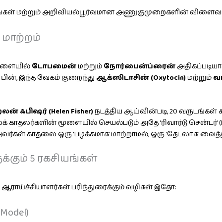
கங்கள் மற்றும் அறிவியல்பூர்வமான அணுகுமுறைகளின் விளைவா
 மாற்றம்
, மூளையில்
டோபமைன்
மற்றும்
நோர்பைன்ப்ரைன்
அதிகப்படியா
பின், இந்த வேகம் குறைந்து
ஆக்ஸிடாசின் (Oxytocin)
மற்றும்
வா
் ஃபிஷர் (Helen Fisher)
நடத்திய ஆய்வின்படி, 20 வருடங்கள் க
லர்களின் மூளையில் செயல்படும் அதே ‘ரிவார்டு சென்டர்’ (Rewar
 அவர்கள் காதலை ஒரு ‘பழக்கமாக’ மாற்றாமல், ஒரு ‘தேடலாக’ வைத்த
்கும் 5 ரகசியங்கள்
ஆராய்ச்சியாளர்கள் பரிந்துரைக்கும் வழிகள் இதோ:
 Model)