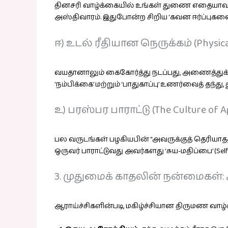
தினசரி வாழ்க்கையில் உங்கள் துணை எதையாவது சு
அஸ்திவாரம். இதுபோன்ற சிறிய ‘கவன ஈர்ப்புகள
ஈ) உடல் ரீதியான நெருக்கம் (Physical
வயதானாலும் கைகோர்த்து நடப்பது, அணைத்துக
‘நம்பிக்கை’ மற்றும் ‘பாதுகாப்பு’ உணர்வைத் தந்
உ) பரஸ்பர பாராட்டு (The Culture of Ap
பல வருடங்கள் பழகியபின் “அவருக்குத் தெரியா
ஒருவர் பாராட்டுவது அவர்களது ‘சுய-மதிப்பை’ (Se
3. முதுமைக் காதலின் நன்மைகள்
ஆராய்ச்சிகளின்படி, மகிழ்ச்சியான திருமண வாழ்க