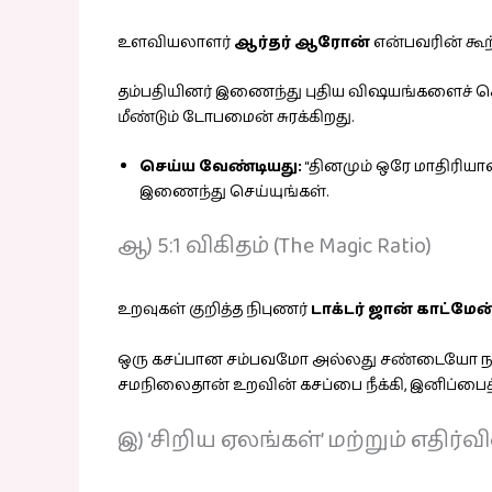
உளவியலாளர்
ஆர்தர் ஆரோன்
என்பவரின் கூற்
தம்பதியினர் இணைந்து புதிய விஷயங்களைச் செய
மீண்டும் டோபமைன் சுரக்கிறது.
செய்ய வேண்டியது:
“தினமும் ஒரே மாதிரியான
இணைந்து செய்யுங்கள்.
ஆ) 5:1 விகிதம் (The Magic Ratio)
உறவுகள் குறித்த நிபுணர்
டாக்டர் ஜான் காட்மேன
ஒரு கசப்பான சம்பவமோ அல்லது சண்டையோ நடந்தால்
சமநிலைதான் உறவின் கசப்பை நீக்கி, இனிப்பைத்
இ) ‘சிறிய ஏலங்கள்’ மற்றும் எதிர்வ