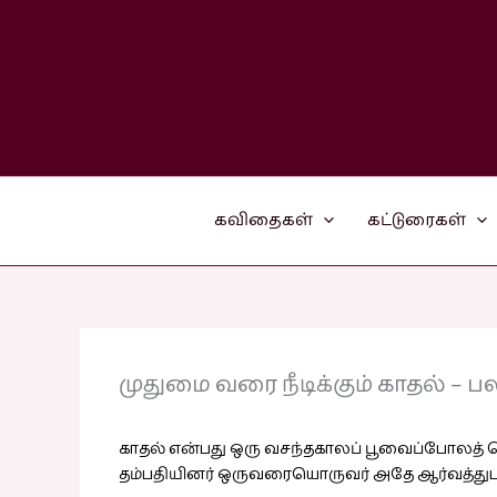
Skip
to
content
கவிதைகள்
கட்டுரைகள்
முதுமை வரை நீடிக்கும் காதல் – 
காதல் என்பது ஒரு வசந்தகாலப் பூவைப்போலத் தொ
தம்பதியினர் ஒருவரையொருவர் அதே ஆர்வத்துடன்