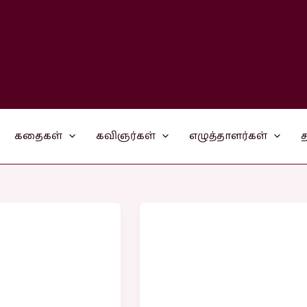
கதைகள்
கவிஞர்கள்
எழுத்தாளர்கள்
த
tamil
life
kavithai