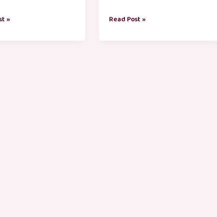
st »
Read Post »