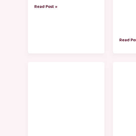
Read Post »
Read Po
life
life
kavithai
kavithai
in
tamil