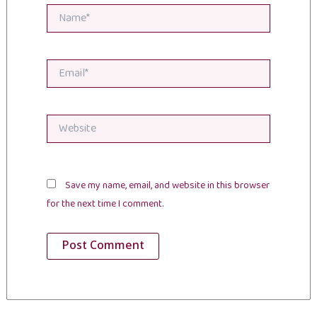
Name*
Email*
Website
Save my name, email, and website in this browser
for the next time I comment.