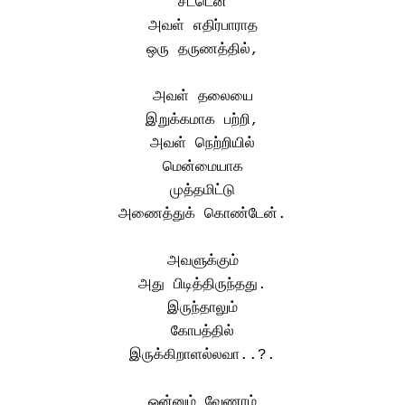
சட்டென
அவள் எதிர்பாராத
ஒரு தருணத்தில்,
அவள் தலையை
இறுக்கமாக பற்றி,
அவள் நெற்றியில்
மென்மையாக
முத்தமிட்டு
அணைத்துக் கொண்டேன்.
அவளுக்கும்
அது பிடித்திருந்தது.
இருந்தாலும்
கோபத்தில்
இருக்கிறாளல்லவா..?.
ஒன்னும் வேணாம்