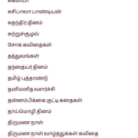
சுகன்யா
சுசிபாலா பாண்டியன்
சுதந்திர தினம்
சுற்றுச்சூழல்
சோக கவிதைகள்
தத்துவங்கள்
தந்தையர் தினம்
தமிழ் புத்தாண்டு
தனிமனித வளர்ச்சி
தன்னம்பிக்கை குட்டி கதைகள்
தாய்மொழி தினம்
திருமண நாள்
திருமண நாள் வாழ்த்துக்கள் கவிதை