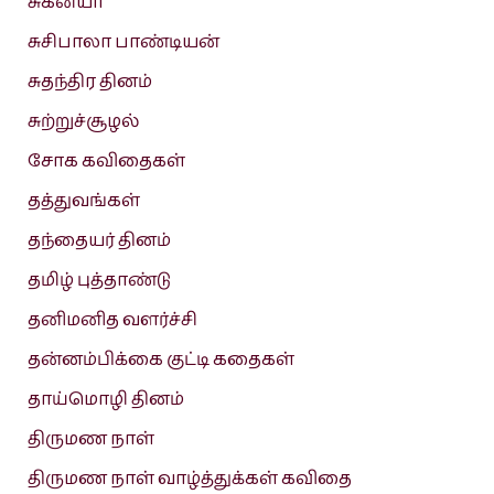
சுகன்யா
சுசிபாலா பாண்டியன்
சுதந்திர தினம்
சுற்றுச்சூழல்
சோக கவிதைகள்
தத்துவங்கள்
தந்தையர் தினம்
தமிழ் புத்தாண்டு
தனிமனித வளர்ச்சி
தன்னம்பிக்கை குட்டி கதைகள்
தாய்மொழி தினம்
திருமண நாள்
திருமண நாள் வாழ்த்துக்கள் கவிதை