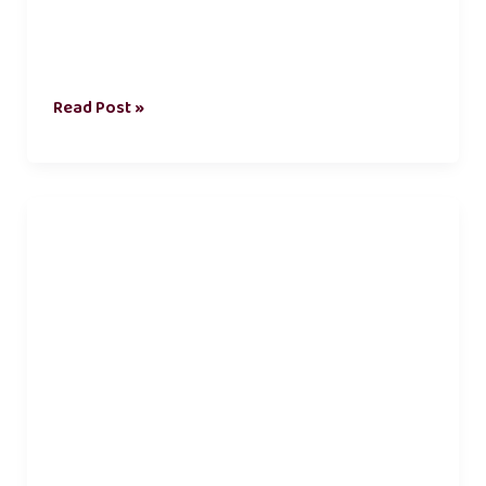
Read Post »
உனக்காக
காதல்
கவிதை