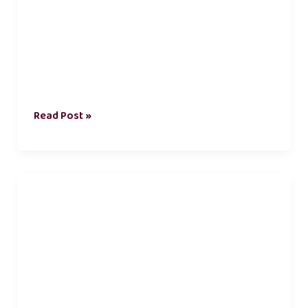
Read Post »
நீ
வேண்டும்
காதல்
கவிதை