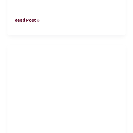
Read Post »
அழகான
நட்பு
கவிதைகள்