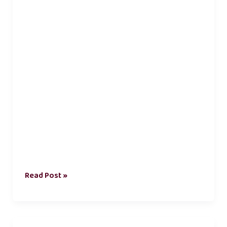
Read Post »
natpu