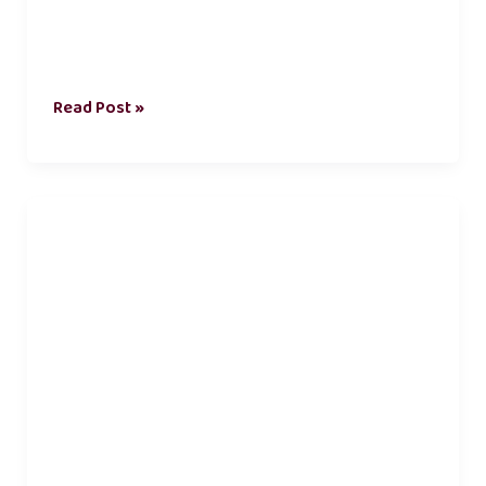
Read Post »
friendship
kavithai
in
tamil