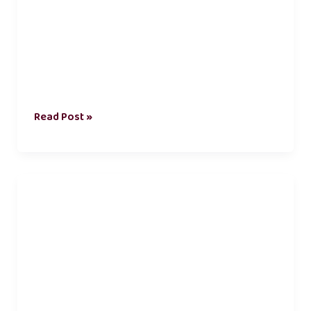
Read Post »
true
friendship
uyir
natpu
kavithai
in
tamil