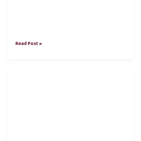
Read Post »
உயிர்
நட்பு
கவிதை