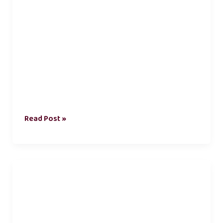
Read Post »
natpu
kavithai