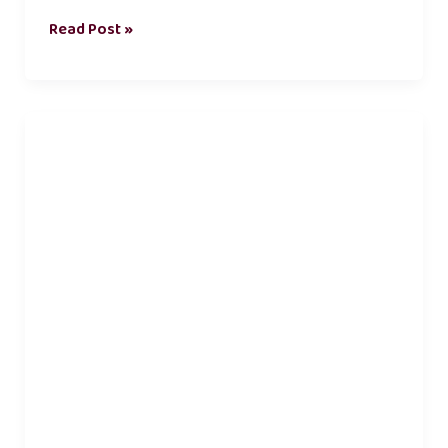
Read Post »
natpu
kavithai
tamil