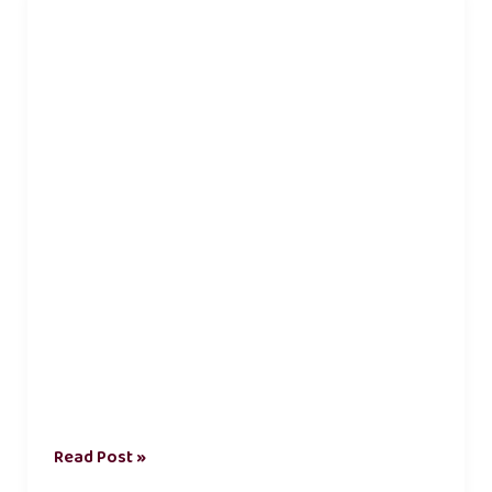
kavithai
in
tamil
Read Post »