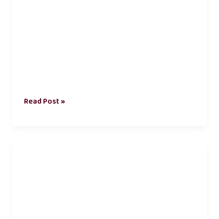
Read Post »
ஆண்
பெண்
நட்பு
கவிதை