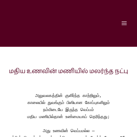
Type
Name*
Email*
Website
Skip
Share
Share
Share
Share
Share
Share
here..
to
on
on
on
on
on
on
content
Facebook
WhatsApp
Threads
X
Telegram
Pinterest
மதிய உணவின் மணியில் மலர்ந்த நட்பு
அலுவலகத்தின் குளிர்ந்த காற்றிலும்,
காலையில் துவங்கும் பிஸியான கோப்புகளிலும்
நம்மிடையே இருந்த வெப்பம்
மதிய மணியில்தான் உண்மையாய் தெரிந்தது;
அது உணவின் வெப்பமல்ல —