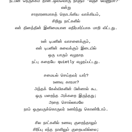
நட்பின் நெருக்கம் தான்.ஒவ்வொரு நாளும் “லஞ்ச் வேணுமா?” 
என்று
சாதாரணமாகத் தொடங்கிய வாக்கியம்,
சிறிது நாட்களில்
என் தினத்தின் இனிமையான எதிர்பார்ப்பாக மாறி விட்டது.
உன் டிபனின் வாசனைக்கும்,
என் டிபனின் சுவைக்கும் இடையில்
ஒரு யாரும் எழுதாத
நட்பு கதையே quietly எழுதப்பட்டது.
சமையல் செய்தவர் யார்?
உணவு காரமா?
அந்தக் கேள்விகளின் பின்னால் கூட
ஒரு மறைந்த அக்கறை இருந்தது;
அதை சொல்லாமலே
நாம் ஒருவருக்கொருவர் உணர்ந்து கொண்டோம்.
சில நாட்களில் உணவு குறைந்தாலும்
சிரிப்பு எந்த நாளிலும் குறையவில்லை;