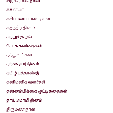
சிறுவர் கதைகள்
சுகன்யா
சுசிபாலா பாண்டியன்
சுதந்திர தினம்
சுற்றுச்சூழல்
சோக கவிதைகள்
தத்துவங்கள்
தந்தையர் தினம்
தமிழ் புத்தாண்டு
தனிமனித வளர்ச்சி
தன்னம்பிக்கை குட்டி கதைகள்
தாய்மொழி தினம்
திருமண நாள்