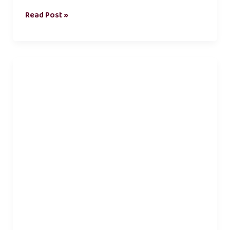
Read Post »
vali
kavithai
in
tamil