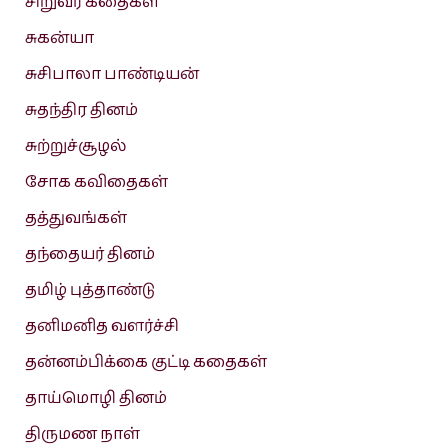
சிறுவர் கதைகள்
சுகன்யா
சுசிபாலா பாண்டியன்
சுதந்திர தினம்
சுற்றுச்சூழல்
சோக கவிதைகள்
தத்துவங்கள்
தந்தையர் தினம்
தமிழ் புத்தாண்டு
தனிமனித வளர்ச்சி
தன்னம்பிக்கை குட்டி கதைகள்
தாய்மொழி தினம்
திருமண நாள்