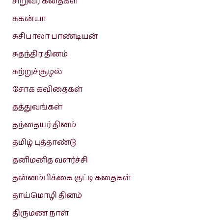
சிறுவர் கதைகள்
சுகன்யா
சுசிபாலா பாண்டியன்
சுதந்திர தினம்
சுற்றுச்சூழல்
சோக கவிதைகள்
தத்துவங்கள்
தந்தையர் தினம்
தமிழ் புத்தாண்டு
தனிமனித வளர்ச்சி
தன்னம்பிக்கை குட்டி கதைகள்
தாய்மொழி தினம்
திருமண நாள்