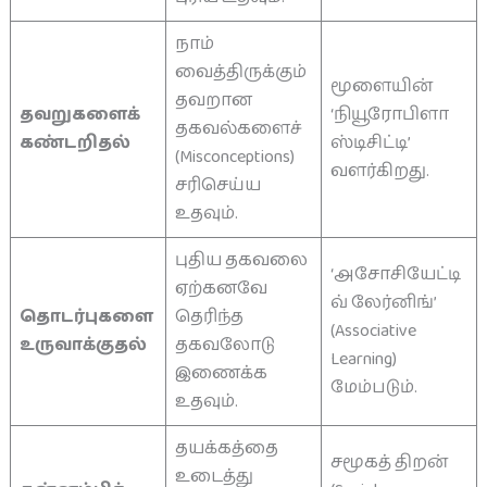
நாம்
வைத்திருக்கும்
மூளையின்
தவறான
தவறுகளைக்
‘நியூரோபிளா
தகவல்களைச்
கண்டறிதல்
ஸ்டிசிட்டி’
(Misconceptions)
வளர்கிறது.
சரிசெய்ய
உதவும்.
புதிய தகவலை
‘அசோசியேட்டி
ஏற்கனவே
வ் லேர்னிங்’
தொடர்புகளை
தெரிந்த
(Associative
உருவாக்குதல்
தகவலோடு
Learning)
இணைக்க
மேம்படும்.
உதவும்.
தயக்கத்தை
சமூகத் திறன்
உடைத்து