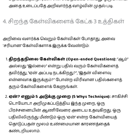
அதை உடைப்பதே அறிவார்ந்த வாழ்வின் முதல் படி.
4. சிறந்த கேள்விகளைக் கேட்க 3 உத்திகள்
அறிவை வளர்க்க வெறும் கேள்விகள் போதாது, அவை
‘சரியான’ கேள்விகளாக இருக்க வேண்டும்:
திறந்தநிலை கேள்விகள் (Open-ended Questions):
“ஆம்”
அல்லது “இல்லை” என்று பதில் வரும் கேள்விகளைத்
தவிர்த்து, “ஏன் அப்படி நடக்கிறது?”, “இதன் விளைவு
என்னவாக இருக்கும்?” போன்ற விரிவான பதில்களைத்
தரும் கேள்விகளைக் கேளுங்கள்.
ஏன்? எனும் 5 அடுக்கு முறை (5 Whys Technique):
சாகிச்சி
டொயோடா அறிமுகப்படுத்திய இந்த முறை, ஒரு
பிரச்சனையின் ஆணிவேரை அடைய உதவுகிறது. ஒரு
பதிலிலிருந்து மீண்டும் ஒரு ‘ஏன்’ என்ற கேள்வியைத்
தொடுப்பதன் மூலம் உண்மையான காரணத்தைக்
கண்டறியலாம்.