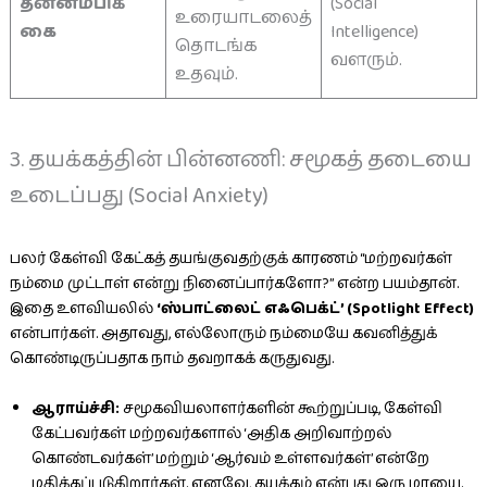
தன்னம்பிக்
(Social
உரையாடலைத்
கை
Intelligence)
தொடங்க
வளரும்.
உதவும்.
3. தயக்கத்தின் பின்னணி: சமூகத் தடையை
உடைப்பது (Social Anxiety)
பலர் கேள்வி கேட்கத் தயங்குவதற்குக் காரணம் “மற்றவர்கள்
நம்மை முட்டாள் என்று நினைப்பார்களோ?” என்ற பயம்தான்.
இதை உளவியலில்
‘ஸ்பாட்லைட் எஃபெக்ட்’ (Spotlight Effect)
என்பார்கள். அதாவது, எல்லோரும் நம்மையே கவனித்துக்
கொண்டிருப்பதாக நாம் தவறாகக் கருதுவது.
ஆராய்ச்சி:
சமூகவியலாளர்களின் கூற்றுப்படி, கேள்வி
கேட்பவர்கள் மற்றவர்களால் ‘அதிக அறிவாற்றல்
கொண்டவர்கள்’ மற்றும் ‘ஆர்வம் உள்ளவர்கள்’ என்றே
மதிக்கப்படுகிறார்கள். எனவே, தயக்கம் என்பது ஒரு மாயை.