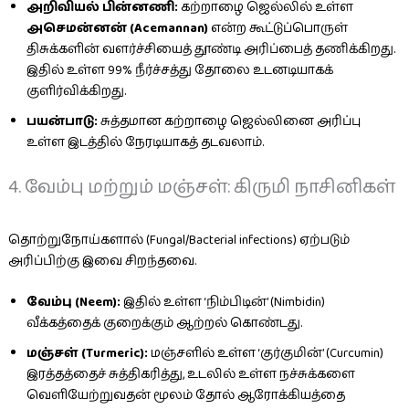
அறிவியல் பின்னணி:
கற்றாழை ஜெல்லில் உள்ள
அசெமன்னன் (Acemannan)
என்ற கூட்டுப்பொருள்
திசுக்களின் வளர்ச்சியைத் தூண்டி அரிப்பைத் தணிக்கிறது.
இதில் உள்ள 99% நீர்ச்சத்து தோலை உடனடியாகக்
குளிர்விக்கிறது.
பயன்பாடு:
சுத்தமான கற்றாழை ஜெல்லினை அரிப்பு
உள்ள இடத்தில் நேரடியாகத் தடவலாம்.
4. வேம்பு மற்றும் மஞ்சள்: கிருமி நாசினிகள்
தொற்றுநோய்களால் (Fungal/Bacterial infections) ஏற்படும்
அரிப்பிற்கு இவை சிறந்தவை.
வேம்பு (Neem):
இதில் உள்ள ‘நிம்பிடின்’ (Nimbidin)
வீக்கத்தைக் குறைக்கும் ஆற்றல் கொண்டது.
மஞ்சள் (Turmeric):
மஞ்சளில் உள்ள ‘குர்குமின்’ (Curcumin)
இரத்தத்தைச் சுத்திகரித்து, உடலில் உள்ள நச்சுக்களை
வெளியேற்றுவதன் மூலம் தோல் ஆரோக்கியத்தை