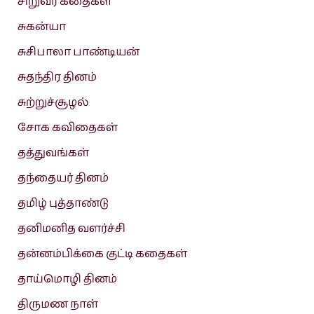
சிறுவர் கதைகள்
சுகன்யா
சுசிபாலா பாண்டியன்
சுதந்திர தினம்
சுற்றுச்சூழல்
சோக கவிதைகள்
தத்துவங்கள்
தந்தையர் தினம்
தமிழ் புத்தாண்டு
தனிமனித வளர்ச்சி
தன்னம்பிக்கை குட்டி கதைகள்
தாய்மொழி தினம்
திருமண நாள்