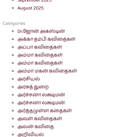
September 2025
August 2025
Categories
Dr.ஜோன் அகஸ்டின்
அக்கா தம்பி கவிதைகள்
அப்பா கவிதைகள்
அம்மா கவிதைகள்
அம்மா கவிதைகள்
அம்மா மகன் கவிதைகள்
அரசியல்
அரசுத் துறை
அர்ச்சனா லக்ஷ்மன்
அர்ச்சனா லக்ஷ்மன்
அர்த்தமுள்ள கதைகள்
அவள் கவிதைகள்
அவன் கவிதை
அறிவியல்