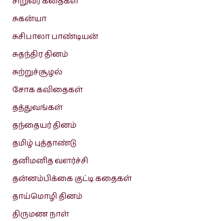
சிறுவர் கதைகள்
சுகன்யா
சுசிபாலா பாண்டியன்
சுதந்திர தினம்
சுற்றுச்சூழல்
சோக கவிதைகள்
தத்துவங்கள்
தந்தையர் தினம்
தமிழ் புத்தாண்டு
தனிமனித வளர்ச்சி
தன்னம்பிக்கை குட்டி கதைகள்
தாய்மொழி தினம்
திருமண நாள்