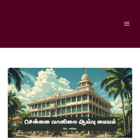
Skip
to
content
சென்னை
வானிலை
ஆய்வு
மையம்