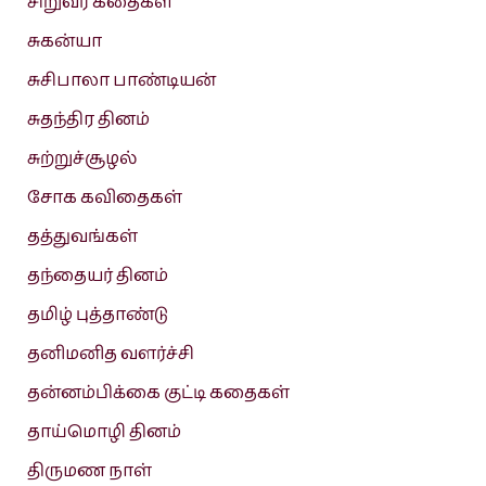
சிறுவர் கதைகள்
சுகன்யா
சுசிபாலா பாண்டியன்
சுதந்திர தினம்
சுற்றுச்சூழல்
சோக கவிதைகள்
தத்துவங்கள்
தந்தையர் தினம்
தமிழ் புத்தாண்டு
தனிமனித வளர்ச்சி
தன்னம்பிக்கை குட்டி கதைகள்
தாய்மொழி தினம்
திருமண நாள்