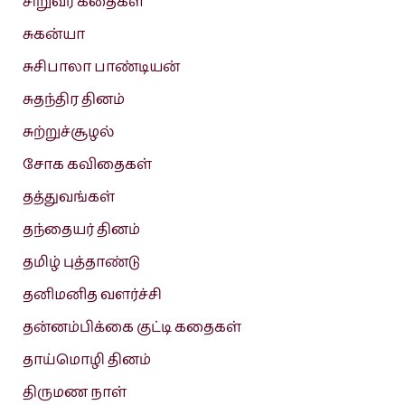
சிறுவர் கதைகள்
சுகன்யா
சுசிபாலா பாண்டியன்
சுதந்திர தினம்
சுற்றுச்சூழல்
சோக கவிதைகள்
தத்துவங்கள்
தந்தையர் தினம்
தமிழ் புத்தாண்டு
தனிமனித வளர்ச்சி
தன்னம்பிக்கை குட்டி கதைகள்
தாய்மொழி தினம்
திருமண நாள்