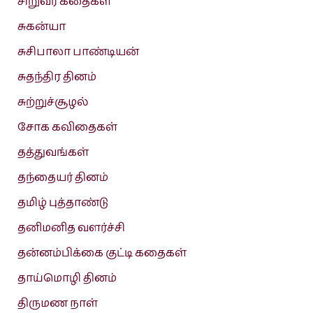
சிறுவர் கதைகள்
சுகன்யா
சுசிபாலா பாண்டியன்
சுதந்திர தினம்
சுற்றுச்சூழல்
சோக கவிதைகள்
தத்துவங்கள்
தந்தையர் தினம்
தமிழ் புத்தாண்டு
தனிமனித வளர்ச்சி
தன்னம்பிக்கை குட்டி கதைகள்
தாய்மொழி தினம்
திருமண நாள்