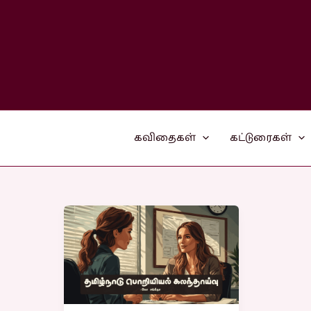
Skip
to
content
கவிதைகள்
கட்டுரைகள்
தமிழ்நாடு
பொறியியல்
கலந்தாய்வு