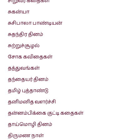
சிறுவர் கதைகள்
சுகன்யா
சுசிபாலா பாண்டியன்
சுதந்திர தினம்
சுற்றுச்சூழல்
சோக கவிதைகள்
தத்துவங்கள்
தந்தையர் தினம்
தமிழ் புத்தாண்டு
தனிமனித வளர்ச்சி
தன்னம்பிக்கை குட்டி கதைகள்
தாய்மொழி தினம்
திருமண நாள்