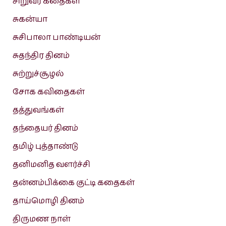
சிறுவர் கதைகள்
சுகன்யா
சுசிபாலா பாண்டியன்
சுதந்திர தினம்
சுற்றுச்சூழல்
சோக கவிதைகள்
தத்துவங்கள்
தந்தையர் தினம்
தமிழ் புத்தாண்டு
தனிமனித வளர்ச்சி
தன்னம்பிக்கை குட்டி கதைகள்
தாய்மொழி தினம்
திருமண நாள்