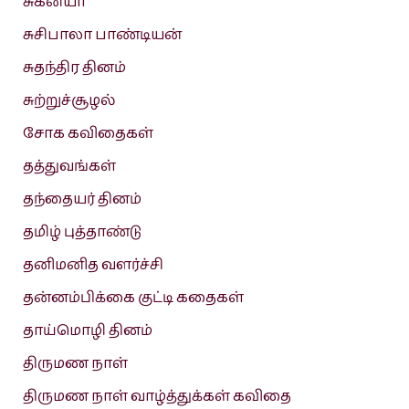
சுகன்யா
சுசிபாலா பாண்டியன்
சுதந்திர தினம்
சுற்றுச்சூழல்
சோக கவிதைகள்
தத்துவங்கள்
தந்தையர் தினம்
தமிழ் புத்தாண்டு
தனிமனித வளர்ச்சி
தன்னம்பிக்கை குட்டி கதைகள்
தாய்மொழி தினம்
திருமண நாள்
திருமண நாள் வாழ்த்துக்கள் கவிதை