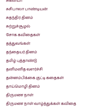
சுகன்யா
சுசிபாலா பாண்டியன்
சுதந்திர தினம்
சுற்றுச்சூழல்
சோக கவிதைகள்
தத்துவங்கள்
தந்தையர் தினம்
தமிழ் புத்தாண்டு
தனிமனித வளர்ச்சி
தன்னம்பிக்கை குட்டி கதைகள்
தாய்மொழி தினம்
திருமண நாள்
திருமண நாள் வாழ்த்துக்கள் கவிதை