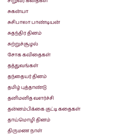
சிறுவர் கதைகள்
சுகன்யா
சுசிபாலா பாண்டியன்
சுதந்திர தினம்
சுற்றுச்சூழல்
சோக கவிதைகள்
தத்துவங்கள்
தந்தையர் தினம்
தமிழ் புத்தாண்டு
தனிமனித வளர்ச்சி
தன்னம்பிக்கை குட்டி கதைகள்
தாய்மொழி தினம்
திருமண நாள்