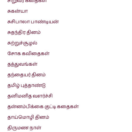
சிறுவர் கதைகள்
சுகன்யா
சுசிபாலா பாண்டியன்
சுதந்திர தினம்
சுற்றுச்சூழல்
சோக கவிதைகள்
தத்துவங்கள்
தந்தையர் தினம்
தமிழ் புத்தாண்டு
தனிமனித வளர்ச்சி
தன்னம்பிக்கை குட்டி கதைகள்
தாய்மொழி தினம்
திருமண நாள்