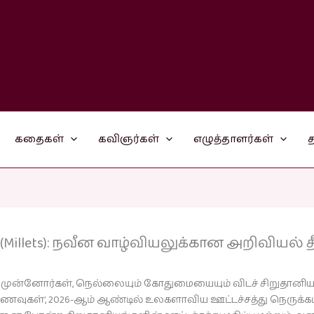
கதைகள்
கவிஞர்கள்
எழுத்தாளர்கள்
த
Millets): நவீன வாழ்வியலுக்கான அறிவியல் தீ
நம் முன்னோர்கள், நெல்லையும் கோதுமையையும் விடச் சிறுதானி
உணவுகள்’, 2026-ஆம் ஆண்டில் உலகளாவிய ஊட்டச்சத்து நெருக்கடி