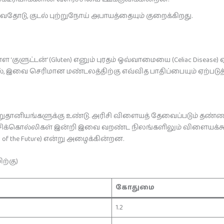
துவதோடு, குடல் புற்றுநோய் அபாயத்தையும் குறைக்கிறது.
ளுட்டன்’ (Gluten) எனும் புரதம் ஒவ்வாமையை (Celiac Disease) ஏ
இவை செரிமான மண்டலத்திற்கு எவ்வித பாதிப்பையும் ஏற்படுத
றுதானியங்களுக்கு உண்டு. அரிசி விளையத் தேவைப்படும் தண்ண
ச்சிக்கொல்லிகள் இன்றி இவை வறண்ட நிலங்களிலும் விளையக்கூடி
f the Future) என்று அழைக்கின்றன.
ிற்கு)
கோதுமை
1.2