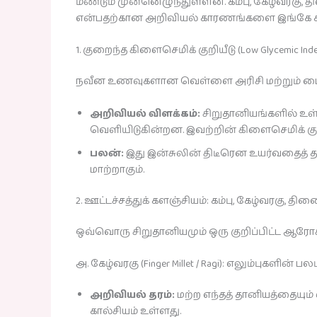
மீண்டும் முன்னெழுந்துள்ளன. கம்பு, கேழ்வரக
என்பதற்கான அறிவியல் காரணங்களை இங்கே 
1. குறைந்த கிளைசெமிக் குறியீடு (Low Glycemic Index
நவீன உணவுகளான வெள்ளை அரிசி மற்றும் மைத
அறிவியல் விளக்கம்:
சிறுதானியங்களில் உள்
வெளியிடுகின்றன. இவற்றின் கிளைசெமிக் குற
பலன்:
இது இன்சுலின் திடீரென உயர்வதைத் தடு
மாற்றாகும்.
2. ஊட்டச்சத்துக் களஞ்சியம்: கம்பு, கேழ்வரகு, தின
ஒவ்வொரு சிறுதானியமும் ஒரு குறிப்பிட்ட ஆ
அ. கேழ்வரகு (Finger Millet / Ragi): எலும்புகளின் பலம
அறிவியல் தரம்:
மற்ற எந்தத் தானியத்தையும்
கால்சியம் உள்ளது.