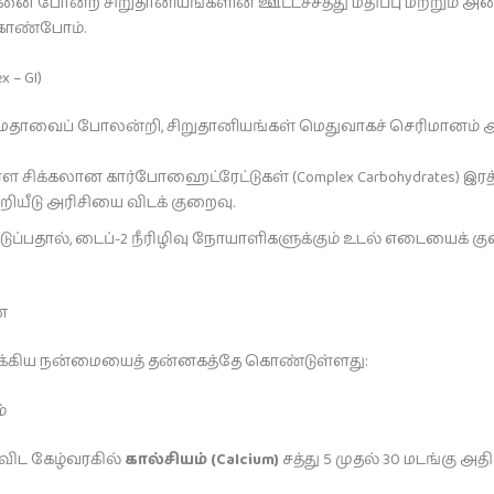
ு, தினை போன்ற சிறுதானியங்களின் ஊட்டச்சத்து மதிப்பு மற்ற
காண்போம்.
 – GI)
ாவைப் போலன்றி, சிறுதானியங்கள் மெதுவாகச் செரிமானம்
ள சிக்கலான கார்போஹைட்ரேட்டுகள் (Complex Carbohydrates) இர
ியீடு அரிசியை விடக் குறைவு.
ப்பதால், டைப்-2 நீரிழிவு நோயாளிகளுக்கும் உடல் எடையைக் குறை
ை
ரோக்கிய நன்மையைத் தன்னகத்தே கொண்டுள்ளது:
்
 விட கேழ்வரகில்
கால்சியம் (Calcium)
சத்து 5 முதல் 30 மடங்கு அதிக