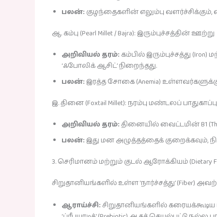
பலன்:
குழந்தைகளின் எலும்பு வளர்ச்சிக்கும
ஆ. கம்பு (Pearl Millet / Bajra): இரும்புச்சத்தின் ஊற்று
அறிவியல் தரம்:
கம்பில் இரும்புச்சத்து (Ir
‘ஃபோலிக் ஆசிட்’ நிறைந்தது.
பலன்:
இரத்த சோகை (Anemia) உள்ளவர்களுக்கு இ
இ. தினை (Foxtail Millet): நரம்பு மண்டலப் பாதுகாப்பு
அறிவியல் தரம்:
தினையில் வைட்டமின் B1 (Thi
பலன்:
இது மன அழுத்தத்தைக் குறைக்கவும், 
3. செரிமானம் மற்றும் குடல் ஆரோக்கியம் (Dietary Fi
சிறுதானியங்களில் உள்ள ‘நார்ச்சத்து’ (Fiber) அவற
ஆராய்ச்சி:
சிறுதானியங்களில் கரையக்கூடிய 
‘ப்ரீபயாடிக்’ (Prebiotic) ஆகச் செயல்பட்டு நல