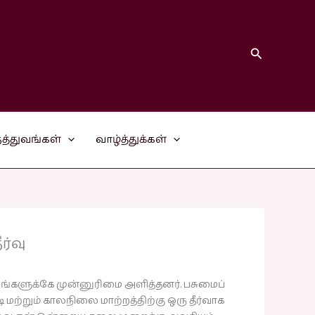
Search
த்துவங்கள்
வாழ்த்துக்கள்
ர்வு
யங்களுக்கே முன்னுரிமை அளித்தனர். பசுமைப்
 மற்றும் காலநிலை மாற்றத்திற்கு ஒரு தீர்வாக