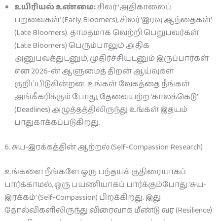
உயிரியல் உண்மை:
சிலர் ‘அதிகாலைப்
பறவைகள்’ (Early Bloomers), சிலர் ‘இரவு ஆந்தைகள்’
(Late Bloomers). தாமதமாக வெற்றி பெறுபவர்கள்
(Late Bloomers) பெரும்பாலும் அதிக
அனுபவத்துடனும், முதிர்ச்சியுடனும் இருப்பார்கள்
என 2026-ன் ஆளுமைத் திறன் ஆய்வுகள்
குறிப்பிடுகின்றன. உங்கள் வேகத்தை நீங்கள்
அங்கீகரிக்கும் போது, தேவையற்ற ‘காலக்கெடு’
(Deadlines) அழுத்தத்திலிருந்து உங்கள் இதயம்
பாதுகாக்கப்படுகிறது.
6. சுய-இரக்கத்தின் ஆற்றல் (Self-Compassion Research)
உங்களை நீங்களே ஒரு பந்தயக் குதிரையாகப்
பார்க்காமல், ஒரு பயணியாகப் பார்க்கும்போது ‘சுய-
இரக்கம்’ (Self-Compassion) பிறக்கிறது. இது
தோல்விகளிலிருந்து விரைவாக மீண்டு வர (Resilience)