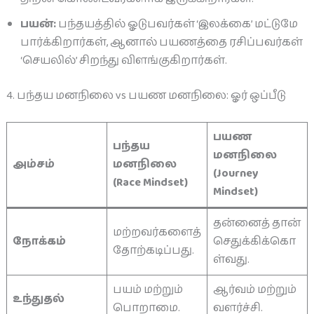
பயன்:
பந்தயத்தில் ஓடுபவர்கள் ‘இலக்கை’ மட்டுமே
பார்க்கிறார்கள், ஆனால் பயணத்தை ரசிப்பவர்கள்
‘செயலில்’ சிறந்து விளங்குகிறார்கள்.
4. பந்தய மனநிலை vs பயண மனநிலை: ஓர் ஒப்பீடு
பயண
பந்தய
மனநிலை
அம்சம்
மனநிலை
(Journey
(Race Mindset)
Mindset)
தன்னைத் தான்
மற்றவர்களைத்
நோக்கம்
செதுக்கிக்கொ
தோற்கடிப்பது.
ள்வது.
பயம் மற்றும்
ஆர்வம் மற்றும்
உந்துதல்
பொறாமை.
வளர்ச்சி.