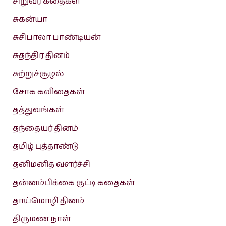
சிறுவர் கதைகள்
சுகன்யா
சுசிபாலா பாண்டியன்
சுதந்திர தினம்
சுற்றுச்சூழல்
சோக கவிதைகள்
தத்துவங்கள்
தந்தையர் தினம்
தமிழ் புத்தாண்டு
தனிமனித வளர்ச்சி
தன்னம்பிக்கை குட்டி கதைகள்
தாய்மொழி தினம்
திருமண நாள்