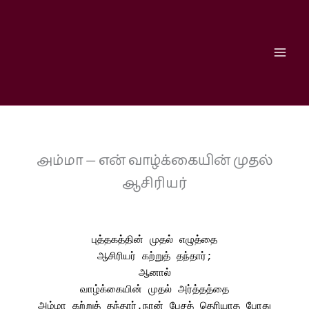
Skip
to
content
அம்மா — என் வாழ்க்கையின் முதல்
ஆசிரியர்
புத்தகத்தின் முதல் எழுத்தை
ஆசிரியர் கற்றுத் தந்தார்;
ஆனால்
வாழ்க்கையின் முதல் அர்த்தத்தை
அம்மா கற்றுத் தந்தார்.நான் பேசத் தெரியாத போது