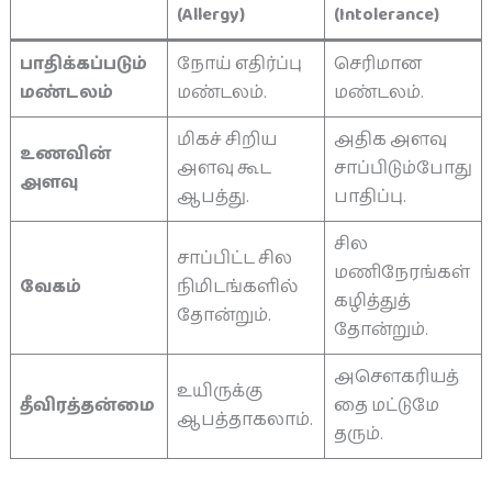
(Allergy)
(Intolerance)
பாதிக்கப்படும்
நோய் எதிர்ப்பு
செரிமான
மண்டலம்
மண்டலம்.
மண்டலம்.
மிகச் சிறிய
அதிக அளவு
உணவின்
அளவு கூட
சாப்பிடும்போது
அளவு
ஆபத்து.
பாதிப்பு.
சில
சாப்பிட்ட சில
மணிநேரங்கள்
வேகம்
நிமிடங்களில்
கழித்துத்
தோன்றும்.
தோன்றும்.
அசௌகரியத்
உயிருக்கு
தீவிரத்தன்மை
தை மட்டுமே
ஆபத்தாகலாம்.
தரும்.