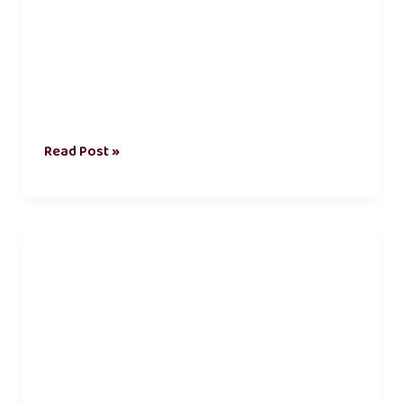
Read Post »
வாழ்க்கை
முறை
கட்டுரை