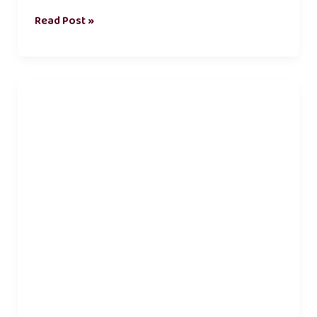
Read Post »
எளிமையான
வாழ்க்கை