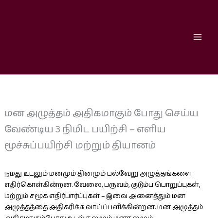
Skip
to
content
மன அழுத்தம் அதிகமாகும் போது செய்ய
வேண்டிய 3 நிமிட பயிற்சி – எளிய
மூச்சுப்பயிற்சி மற்றும் தியானம்
நமது உடலும் மனமும் தினமும் பல்வேறு அழுத்தங்களை
எதிர்கொள்கின்றன. வேலை, பருவம், குடும்ப பொறுப்புகள்,
மற்றும் சமூக எதிர்பார்ப்புகள் – இவை அனைத்தும் மன
அழுத்தத்தை அதிகரிக்க வாய்ப்பளிக்கின்றன. மன அழுத்தம்