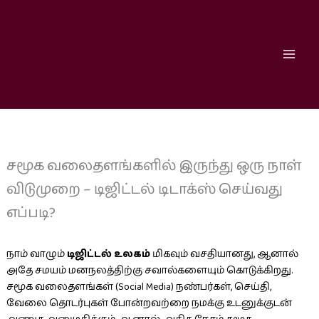
Skip
to
content
சமூக வலைதளங்களில் இருந்து ஒரு நாள்
விடுமுறை – டிஜிட்டல் டிடாக்ஸ் செய்வது
எப்படி?
நாம் வாழும்
டிஜிட்டல் உலகம்
மிகவும் வசதியானது, ஆனால்
அதே சமயம் மனநலத்திற்கு சவால்களையும் கொடுக்கிறது.
சமூக வலைதளங்கள் (Social Media) நண்பர்கள், செய்தி,
வேலை தொடர்புகள் போன்றவற்றை நமக்கு உடனுக்குடன்