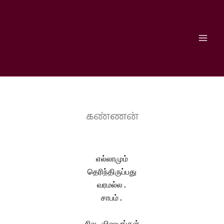
Skip
to
content
கண்ணன்
எல்லாமும்
தெரிந்திருப்பது
வரமல்ல.
சாபம்.