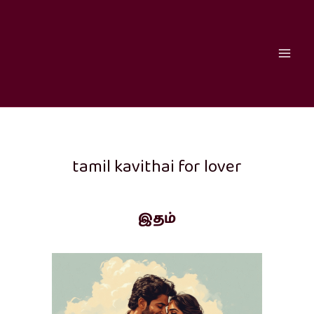
Skip
to
content
tamil kavithai for lover
இதம்