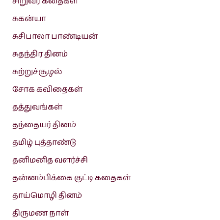
சிறுவர் கதைகள்
சுகன்யா
சுசிபாலா பாண்டியன்
சுதந்திர தினம்
சுற்றுச்சூழல்
சோக கவிதைகள்
தத்துவங்கள்
தந்தையர் தினம்
தமிழ் புத்தாண்டு
தனிமனித வளர்ச்சி
தன்னம்பிக்கை குட்டி கதைகள்
தாய்மொழி தினம்
திருமண நாள்