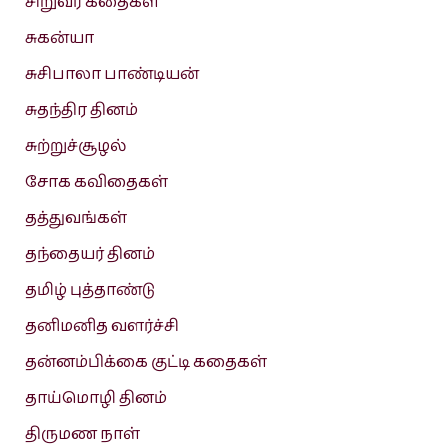
சிறுவர் கதைகள்
சுகன்யா
சுசிபாலா பாண்டியன்
சுதந்திர தினம்
சுற்றுச்சூழல்
சோக கவிதைகள்
தத்துவங்கள்
தந்தையர் தினம்
தமிழ் புத்தாண்டு
தனிமனித வளர்ச்சி
தன்னம்பிக்கை குட்டி கதைகள்
தாய்மொழி தினம்
திருமண நாள்