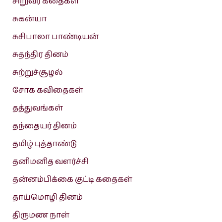
சிறுவர் கதைகள்
சுகன்யா
சுசிபாலா பாண்டியன்
சுதந்திர தினம்
சுற்றுச்சூழல்
சோக கவிதைகள்
தத்துவங்கள்
தந்தையர் தினம்
தமிழ் புத்தாண்டு
தனிமனித வளர்ச்சி
தன்னம்பிக்கை குட்டி கதைகள்
தாய்மொழி தினம்
திருமண நாள்